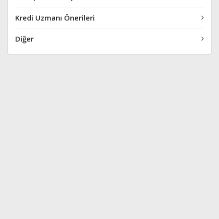
Kredi Uzmanı Önerileri
Diğer