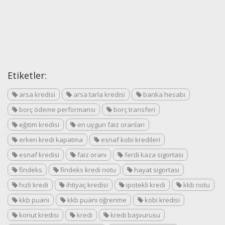
Etiketler:
arsa kredisi
arsa tarla kredisi
banka hesabı
borç ödeme performansı
borç transferi
eğitim kredisi
en uygun faiz oranları
erken kredi kapatma
esnaf kobi kredileri
esnaf kredisi
faiz oranı
ferdi kaza sigortası
findeks
findeks kredi notu
hayat sigortası
hızlı kredi
ihtiyaç kredisi
ipotekli kredi
kkb notu
kkb puanı
kkb puanı öğrenme
kobi kredisi
konut kredisi
kredi
kredi başvurusu