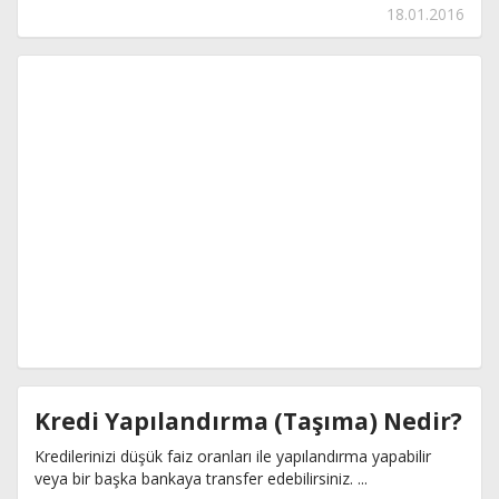
18.01.2016
Kredi Yapılandırma (Taşıma) Nedir?
Kredilerinizi düşük faiz oranları ile yapılandırma yapabilir
veya bir başka bankaya transfer edebilirsiniz. ...